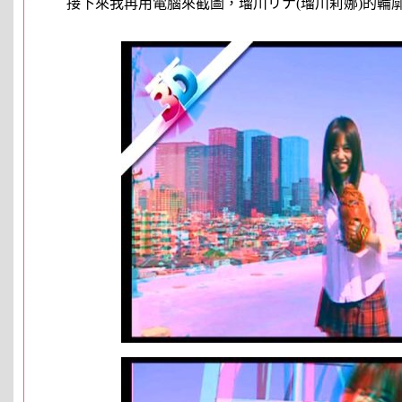
接下來我再用電腦來截圖，瑠川リナ(瑠川莉娜)的輪廓