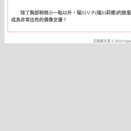
除了胸部稍微小一點以外，瑠川リナ(瑠川莉娜)的臉蛋
成為非常出色的偶像女優！
正點聊天室 © 2010 logo.d2