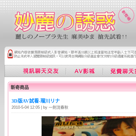
新奇商品
3D版AV試看-瑠川リナ
2010-5-04 12:05 | by 一劍浣春秋