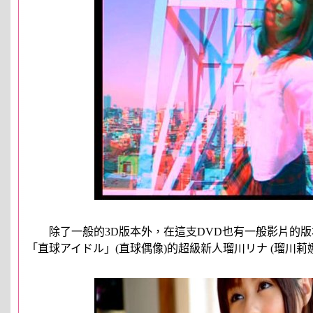
除了一般的3D版本外，在這支DVD也有一般影片的版
「直球アイドル」(直球偶像)的超級新人瑠川リナ (瑠川莉